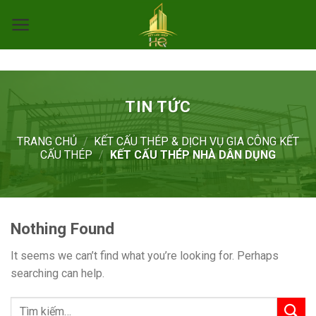
Skip
to
content
TIN TỨC
TRANG CHỦ
/
KẾT CẤU THÉP & DỊCH VỤ GIA CÔNG KẾT
CẤU THÉP
/
KẾT CẤU THÉP NHÀ DÂN DỤNG
Nothing Found
It seems we can’t find what you’re looking for. Perhaps
searching can help.