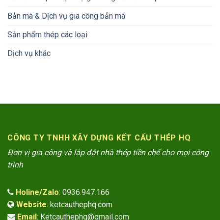
Bản mã & Dịch vụ gia công bản mã
Sản phẩm thép các loại
Dịch vụ khác
CÔNG TY TNHH XÂY DỰNG KẾT CẤU THÉP HQ
Đơn vị gia công và lắp đặt nhà thép tiền chế cho mọi công
trình
Holine/Zalo
: 0936.947.166
Website
: ketcauthephq.com
Email
: Ketcauthephq@gmail.com