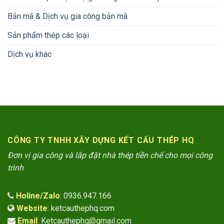
Bản mã & Dịch vụ gia công bản mã
Sản phẩm thép các loại
Dịch vụ khác
CÔNG TY TNHH XÂY DỰNG KẾT CẤU THÉP HQ
Đơn vị gia công và lắp đặt nhà thép tiền chế cho mọi công
trình
Holine/Zalo
: 0936.947.166
Website
: ketcauthephq.com
Email
: Ketcauthephq@gmail.com