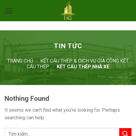
Skip
to
content
TIN TỨC
TRANG CHỦ
/
KẾT CẤU THÉP & DỊCH VỤ GIA CÔNG KẾT
CẤU THÉP
/
KẾT CẤU THÉP NHÀ XE
Nothing Found
It seems we can’t find what you’re looking for. Perhaps
searching can help.