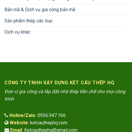
Bản mã & Dịch vụ gia công bản mã
Sản phẩm thép các loại
Dịch vụ khác
CÔNG TY TNHH XÂY DỰNG KẾT CẤU THÉP HQ
Đơn vị gia công và lắp đặt nhà thép tiền chế cho mọi công
trình
Holine/Zalo
: 0936.947.166
Website
: ketcauthephq.com
Email
: Ketcauthephq@gmail.com